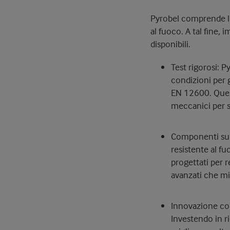
Pyrobel comprende l'i
al fuoco. A tal fine,
disponibili.
Test rigorosi: P
condizioni per 
EN 12600. Quest
meccanici per s
Componenti supe
resistente al f
progettati per r
avanzati che mig
Innovazione con
Investendo in r