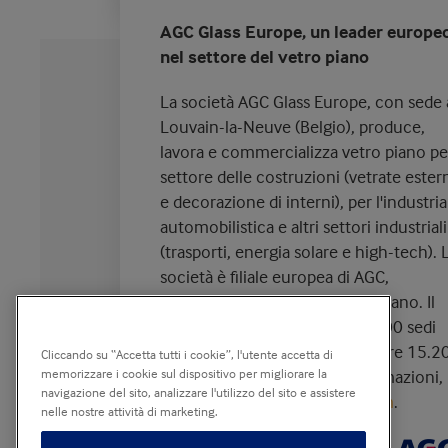
AGC Glass Europe, un leader europe
nel settore del vetro piano
La società AGC Glass Europe, con sede 
Louvain-la-Neuve (Belgio), produce,
lavora e commercializza vetro piano per
settore delle costruzioni (vetrate ester
e decorazione di interni), per l'industria
automobilistica e altri settori industriali
(trasporti, energia solare e high-tech). 
società è filiale europea di AGC,
produttore mondiale di vetro piano. Il
Gruppo è presente con oltre 100 sedi
nell’intera Europa e impiega oltre 15.2
Cliccando su “Accetta tutti i cookie”, l'utente accetta di
memorizzare i cookie sul dispositivo per migliorare la
dipendenti. Per maggiori informazioni,
navigazione del sito, analizzare l'utilizzo del sito e assistere
visitare
www.agc-yourglass.com
.
nelle nostre attività di marketing.
®