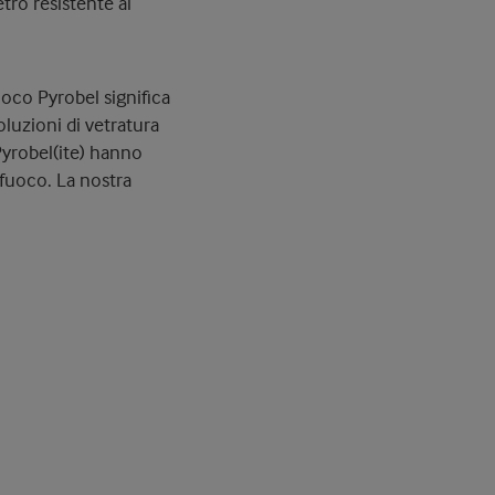
tro resistente al
fuoco Pyrobel significa
oluzioni di vetratura
 Pyrobel(ite) hanno
l fuoco. La nostra