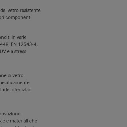
del vetro resistente
liori componenti
nditi in varie
 14449, EN 12543-4,
UV e a stress
one di vetro
 specificamente
lude intercalari
nnovazione.
ie e materiali che