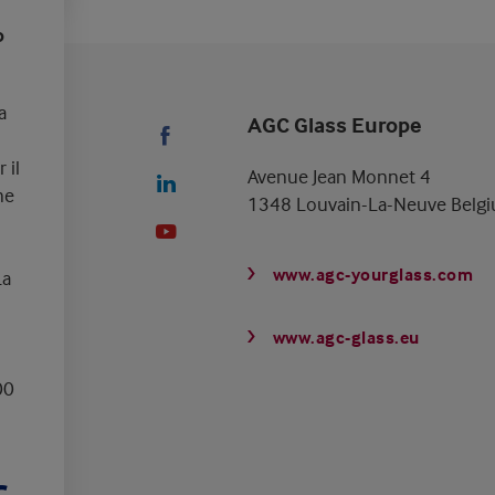
o
a
AGC Glass Europe
 il
Avenue Jean Monnet 4
ne
1348 Louvain-La-Neuve Belg
www.agc-yourglass.com
La
www.agc-glass.eu
00