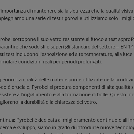
mportanza di mantenere sia la sicurezza che la qualità visiva 
 impieghiamo una serie di test rigorosi e utilizziamo solo i mig
yrobel sottopone il suo vetro resistente al fuoco a test approfo
garantire che soddisfi e superi gli standard del settore – EN
i test includono l'esposizione ad alte temperature, alla luce 
imulare condizioni reali per periodi prolungati.
riori: La qualità delle materie prime utilizzate nella produzi
uoco è cruciale. Pyrobel si procura componenti di alta qualità
esistere all'ingiallimento e alla formazione di bolle. Questo inc
liorano la durabilità e la chiarezza del vetro.
tinua: Pyrobel è dedicata al miglioramento continuo e all'i
icerca e sviluppo, siamo in grado di introdurre nuove tecnolog