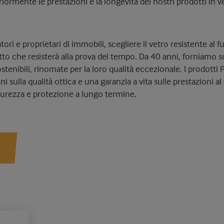
iormente le prestazioni e la longevità dei nostri prodotti in ve
atori e proprietari di immobili, scegliere il vetro resistente al 
tto che resisterà alla prova del tempo. Da 40 anni, forniamo s
stenibili, rinomate per la loro qualità eccezionale. I prodotti
i sulla qualità ottica e una garanzia a vita sulle prestazioni a
sicurezza e protezione a lungo termine.