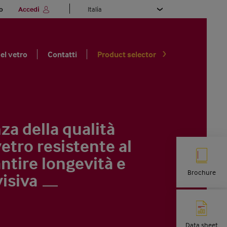
Select
o
Accedi
your
language
el vetro
Contatti
Product selector
za della qualità
vetro resistente al
ntire longevità e
Brochure
isiva
Data sheet