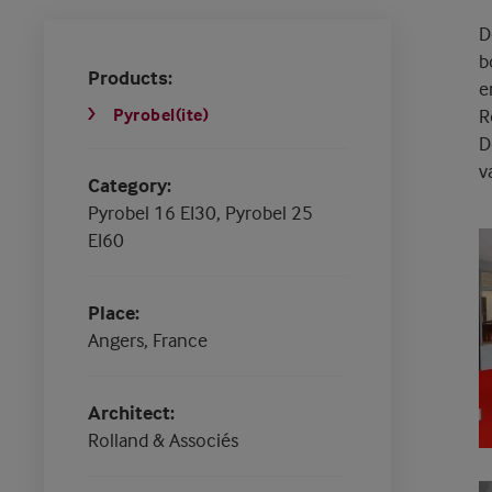
D
b
Products
e
Pyrobel(ite)
R
D
v
Category
Pyrobel 16 EI30, Pyrobel 25
EI60
Place
Angers, France
Architect
Rolland & Associés