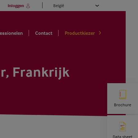
Select
Inloggen
your
language
essionelen
Contact
Productkiezer
, Frankrijk
Brochure
Data sheet