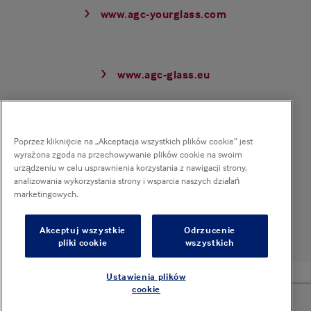
www.agc-yourglass.com
www.agc-glass.eu
Newsflash
Poprzez kliknięcie na „Akceptacja wszystkich plików cookie” jest
Otrzymuj nasz biuletyn elektroniczny i bądź na
wyrażona zgoda na przechowywanie plików cookie na swoim
bieżąco !
urządzeniu w celu usprawnienia korzystania z nawigacji strony,
analizowania wykorzystania strony i wsparcia naszych działań
marketingowych.
Zapisz się teraz
Akceptuj wszystkie
Odrzucenie
pliki cookie
wszystkich
Ustawienia plików
© 2025 Pyrobel - All rights reserved
cookie
Sitemap
Privacy policy
Polityka cookies