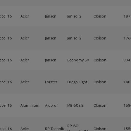
obel 16
Acier
Jansen
Janisol 2
Cloison
18
obel 16
Acier
Jansen
Janisol 2
Cloison
17
obel 16
Acier
Jansen
Economy 50
Cloison
83
obel 16
Acier
Forster
Fuego Light
Cloison
14
obel 16
Aluminium
Aluprof
MB-60E EI
Cloison
16
RP ISO
obel 16
Acier
RP Technik
Cloison
15