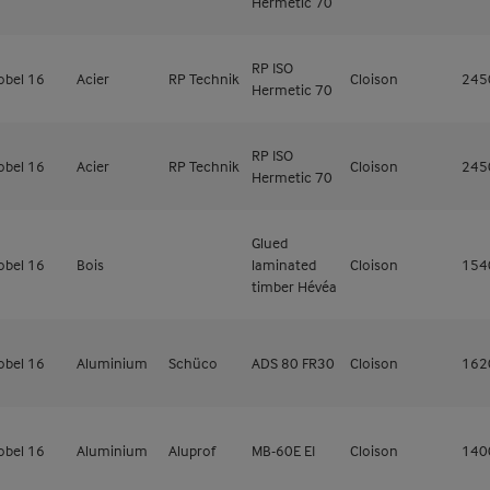
Hermetic 70
RP ISO
obel 16
Acier
RP Technik
Cloison
24
Hermetic 70
RP ISO
obel 16
Acier
RP Technik
Cloison
24
Hermetic 70
Glued
obel 16
Bois
laminated
Cloison
15
timber Hévéa
obel 16
Aluminium
Schüco
ADS 80 FR30
Cloison
16
obel 16
Aluminium
Aluprof
MB-60E EI
Cloison
14