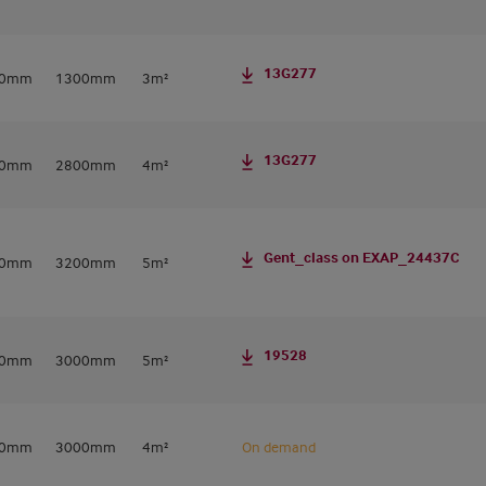
13G277
50mm
1300mm
3m²
13G277
50mm
2800mm
4m²
Gent_class on EXAP_24437C
40mm
3200mm
5m²
19528
20mm
3000mm
5m²
00mm
3000mm
4m²
On demand