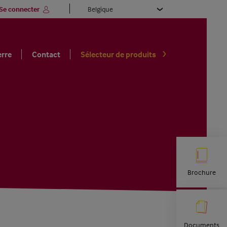
Select
Se connecter
your
language
erre
Contact
Sélecteur de produits
Brochure
Documents