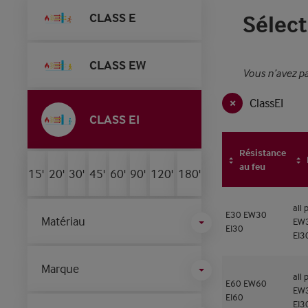
CLASS E
Sélect
CLASS EW
Vous n’avez pa
ClassEI
CLASS EI
Résistance
au feu
15'
20'
30'
45'
60'
90'
120'
180'
all
E30
EW30
Matériau
EW3
EI30
EI3
Marque
all
E60
EW60
EW3
EI60
EI3