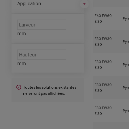
Application
E60
EW60
Pyr
EI30
mm
E30
EW30
Pyr
EI30
E30
EW30
mm
Pyr
EI30
E30
EW30
Toutes les solutions existantes
Pyr
EI30
ne seront pas affichées.
E30
EW30
Pyr
EI30