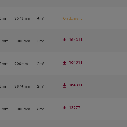
00mm
2573mm
4m²
On demand
164311
80mm
3000mm
3m²
164311
78mm
900mm
2m²
164311
98mm
2874mm
2m²
12277
20mm
3000mm
6m²