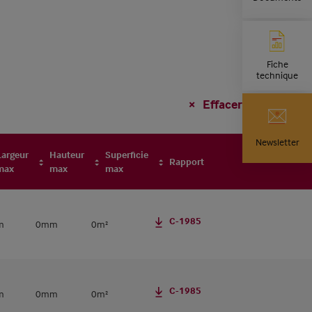
Fiche
technique
Effacer le filtre
Newsletter
Largeur
Hauteur
Superficie
Rapport
max
max
max
C-1985
m
0mm
0m²
C-1985
m
0mm
0m²