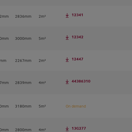
12341
72mm
2836mm
2m²
12342
60mm
3000mm
5m²
12447
4mm
2267mm
2m²
44386310
07mm
2839mm
4m²
80mm
3180mm
5m²
On demand
13G277
50mm
2800mm
4m²