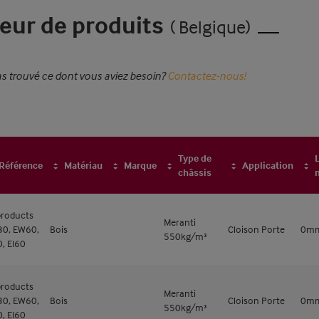
eur de produits
( Belgique)
s trouvé ce dont vous aviez besoin?
Contactez-nous!
Type de
Référence
Matériau
Marque
Application
châssis
 products
Meranti
0, EW60,
Bois
Cloison Porte
0m
550kg/m³
0, EI60
 products
Meranti
0, EW60,
Bois
Cloison Porte
0m
550kg/m³
0, EI60