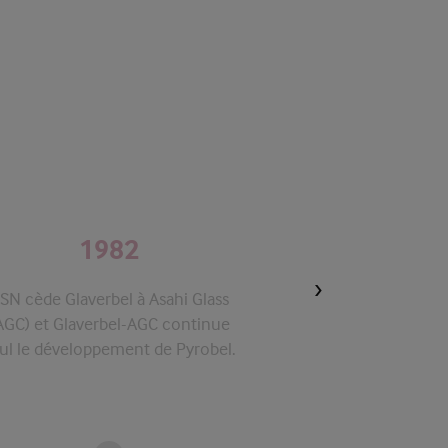
1982
19
SN cède Glaverbel à Asahi Glass
Glaverbel produit l
AGC) et Glaverbel-AGC continue
Belgique et le me
ul le développement de Pyrobel.