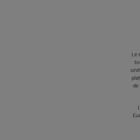
Le 
to
uni
pla
de 
Eur