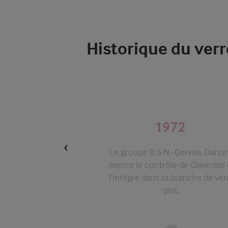
Historique du verr
1972
Le groupe B.S.N.-Gervais-Dano
exerce le contrôle de Glaverbel 
l’intègre dans sa branche de ver
plat.