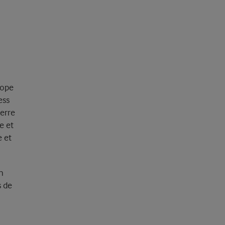
rope
ess
erre
e et
e et
n
s de