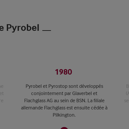
e Pyrobel
1980
ne
Pyrobel et Pyrostop sont développés
B
et
conjointement par Glaverbel et
(
re
Flachglass AG au sein de BSN. La filiale
se
allemande Flachglass est ensuite cédée à
Pilkington.