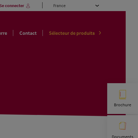
Select
Se connecter
your
language
erre
Contact
Sélecteur de produits
Brochure
Documents