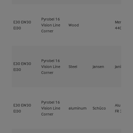
Pyrobel 16
E30
EW30
Meranti
Vision Line
Wood
EI30
440kg/m³
Corner
Pyrobel 16
E30
EW30
Vision Line
Steel
Jansen
Janisol 2
EI30
Corner
Pyrobel 16
E30
EW30
Alu ADS 8
Vision Line
aluminum
Schüco
EI30
FR 30
Corner