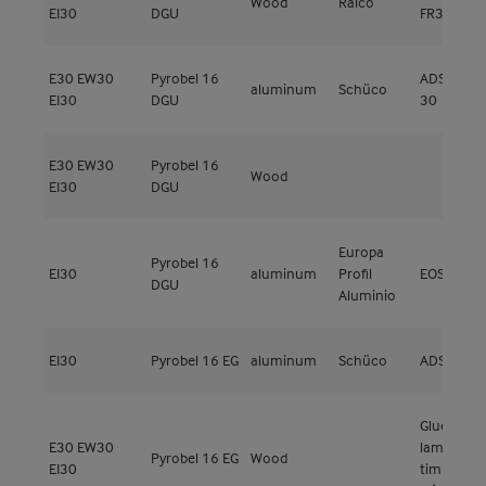
Wood
Raico
EI30
DGU
FR30
E30
EW30
Pyrobel 16
ADS 80 FR
aluminum
Schüco
EI30
DGU
30
E30
EW30
Pyrobel 16
Wood
EI30
DGU
Europa
Pyrobel 16
EI30
aluminum
Profil
EOS 78FP
DGU
Aluminio
EI30
Pyrobel 16 EG
aluminum
Schüco
ADS80 FR
Glued
E30
EW30
laminated
Pyrobel 16 EG
Wood
EI30
timber