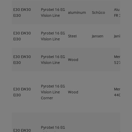
E30
EW30
Pyrobel 16 EG
Alu ADS 8
aluminum
Schüco
EI30
Vision Line
FR 30
E30
EW30
Pyrobel 16 EG
Steel
Jansen
Janisol 2
EI30
Vision Line
E30
EW30
Pyrobel 16 EG
Meranti
Wood
EI30
Vision Line
527kg/m³
Pyrobel 16 EG
E30
EW30
Meranti
Vision Line
Wood
EI30
440kg/m³
Corner
Pyrobel 16 EG
E30
EW30