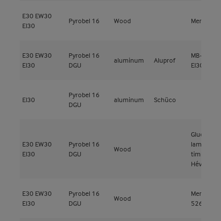
E30
EW30
Pyrobel 16
Wood
Meranti
EI30
E30
EW30
Pyrobel 16
MB-78EI
aluminum
Aluprof
EI30
DGU
EI30
Pyrobel 16
EI30
aluminum
Schüco
DGU
Glued
E30
EW30
Pyrobel 16
laminated
Wood
EI30
DGU
timber
Hévéa
E30
EW30
Pyrobel 16
Meranti
Wood
EI30
DGU
526kg/m³