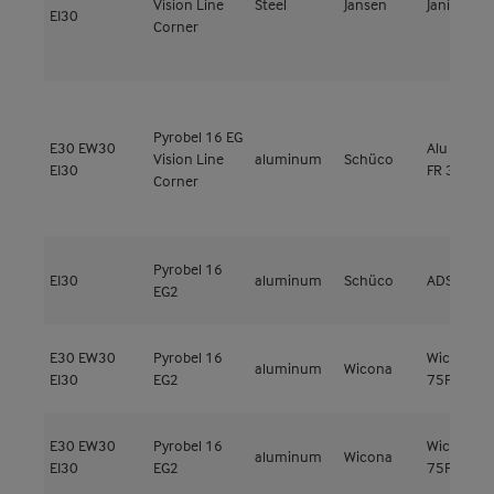
Vision Line
Steel
Jansen
Janisol 2
EI30
Corner
Pyrobel 16 EG
E30
EW30
Alu ADS 8
Vision Line
aluminum
Schüco
EI30
FR 30
Corner
Pyrobel 16
EI30
aluminum
Schüco
ADS80 FR
EG2
E30
EW30
Pyrobel 16
Wicline
aluminum
Wicona
EI30
EG2
75FP
E30
EW30
Pyrobel 16
Wicline
aluminum
Wicona
EI30
EG2
75FP