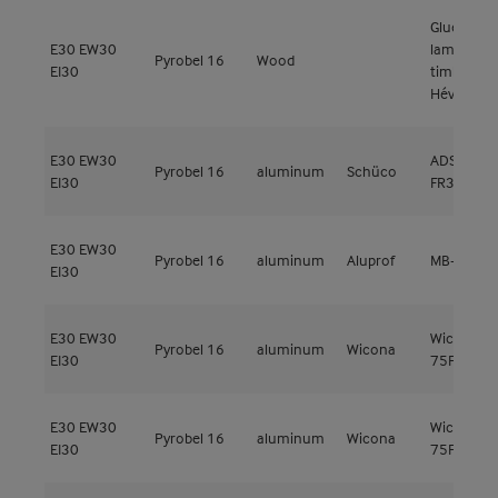
Glued
E30
EW30
laminated
Pyrobel 16
Wood
EI30
timber
Hévéa
E30
EW30
ADS 80
Pyrobel 16
aluminum
Schüco
EI30
FR30
E30
EW30
Pyrobel 16
aluminum
Aluprof
MB-60E EI
EI30
E30
EW30
Wicline
Pyrobel 16
aluminum
Wicona
EI30
75FP
E30
EW30
Wicline
Pyrobel 16
aluminum
Wicona
EI30
75FP