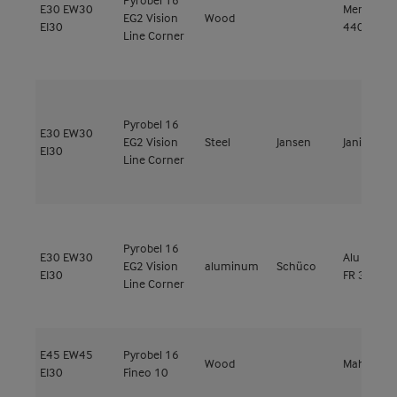
E30
EW30
Meranti
EG2 Vision
Wood
EI30
440kg/m³
Line Corner
Pyrobel 16
E30
EW30
EG2 Vision
Steel
Jansen
Janisol 2
EI30
Line Corner
Pyrobel 16
E30
EW30
Alu ADS 8
EG2 Vision
aluminum
Schüco
EI30
FR 30
Line Corner
E45
EW45
Pyrobel 16
Wood
Mahogany
EI30
Fineo 10