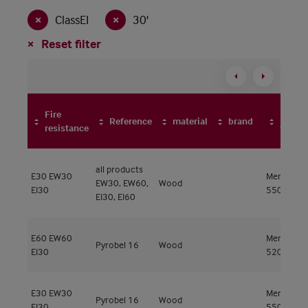
ClassEI
30'
Reset filter
Fire
Frame
Reference
material
brand
resistance
type
all products
E30
EW30
Meranti
EW30, EW60,
Wood
EI30
550kg/m³
EI30, EI60
E60
EW60
Meranti
Pyrobel 16
Wood
EI30
520kg/m³
E30
EW30
Meranti
Pyrobel 16
Wood
EI30
550kg/m³