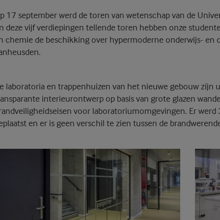
p 17 september werd de toren van wetenschap van de Universi
In deze vijf verdiepingen tellende toren hebben onze student
n chemie de beschikking over hypermoderne onderwijs- en on
anheusden.
e laboratoria en trappenhuizen van het nieuwe gebouw zijn ui
ransparante interieurontwerp op basis van grote glazen wan
randveiligheidseisen voor laboratoriumomgevingen. Er wer
eplaatst en er is geen verschil te zien tussen de brandwere