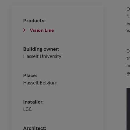
O
"
Products
e
Vision Line
V
Building owner
D
Hasselt University
t
b
g
Place
Hasselt Belgium
Installer
LGC
Architect