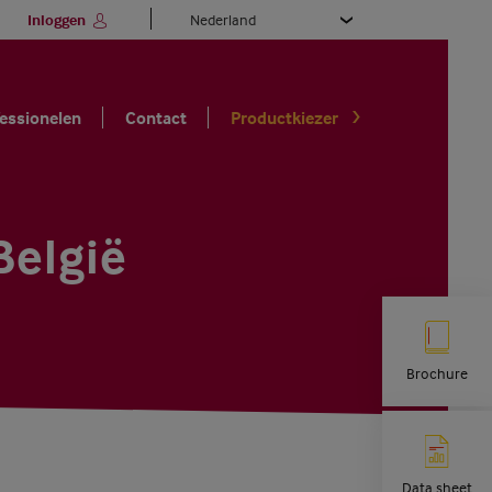
Select
Inloggen
your
language
essionelen
Contact
Productkiezer
België
Brochure
Data sheet