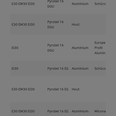
Pyrobel 16
E30
EW30
EI30
Aluminium
Schüco
A
DGU
Pyrobel 16
E30
EW30
EI30
Hout
DGU
Europa
Pyrobel 16
EI30
Aluminium
Profil
E
DGU
Aluminio
EI30
Pyrobel 16 EG
Aluminium
Schüco
A
G
E30
EW30
EI30
Pyrobel 16 EG
Hout
l
t
E30
EW30
EI30
Pyrobel 16 EG
Aluminium
Wicona
W