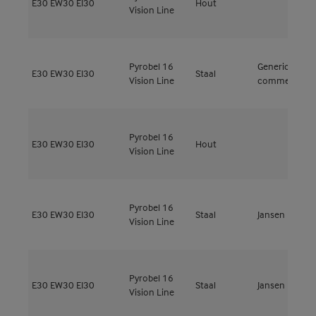
E30
EW30
EI30
Hout
M
Vision Line
Pyrobel 16
Generic-
E30
EW30
EI30
Staal
Vision Line
commerce
Pyrobel 16
M
E30
EW30
EI30
Hout
Vision Line
5
Pyrobel 16
E30
EW30
EI30
Staal
Jansen
J
Vision Line
Pyrobel 16
E30
EW30
EI30
Staal
Jansen
E
Vision Line