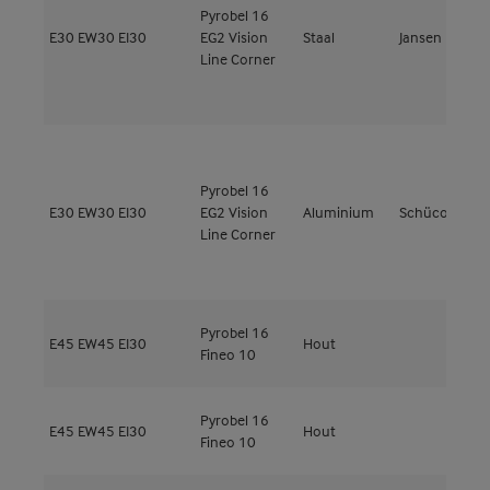
Pyrobel 16
E30
EW30
EI30
EG2 Vision
Staal
Jansen
J
Line Corner
Pyrobel 16
A
E30
EW30
EI30
EG2 Vision
Aluminium
Schüco
3
Line Corner
Pyrobel 16
E45
EW45
EI30
Hout
M
Fineo 10
Pyrobel 16
E45
EW45
EI30
Hout
M
Fineo 10