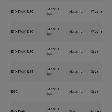
Pyrobel 16
E30
EW30
EI30
Aluminium
Wicona
W
DGU
Pyrobel 16
E30
EW30
EI30
Aluminium
Wicona
W
DGU
Pyrobel 16
F
E30
EW30
EI30
Aluminium
Sapa
DGU
F
Pyrobel 16
N
E30
EW30
EI15
Aluminium
Sapa
DGU
E
Pyrobel 16
N
EI30
Aluminium
Sapa
DGU
E
Pyrobel 16
E60
EW60
Staal
Jansen
J