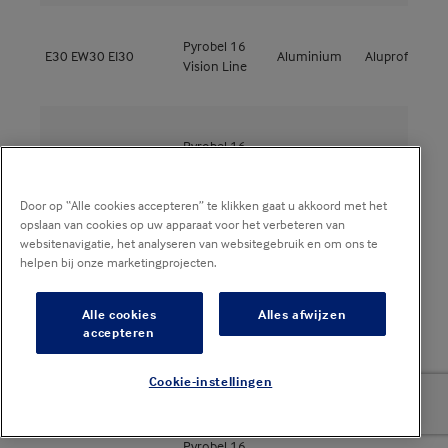
Pyrobel 16
E30
EW30
EI30
Aluminium
Aluprof
M
Vision Line
Pyrobel 16
E30
EW30
EI30
Aluminium
Aluprof
M
Vision Line
Door op “Alle cookies accepteren” te klikken gaat u akkoord met het
opslaan van cookies op uw apparaat voor het verbeteren van
websitenavigatie, het analyseren van websitegebruik en om ons te
Pyrobel 16
A
E30
EW30
EI30
Aluminium
Schüco
helpen bij onze marketingprojecten.
Vision Line
3
Alle cookies
Alles afwijzen
accepteren
Pyrobel 16
E30
EW30
EI30
Staal
Jansen
J
Vision Line
Cookie-instellingen
Pyrobel 16