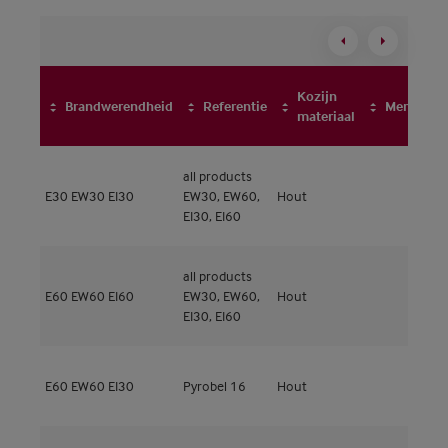
Kozijn
Brandwerendheid
Referentie
Merk
materiaal
all products
M
E30
EW30
EI30
EW30, EW60,
Hout
5
EI30, EI60
all products
M
E60
EW60
EI60
EW30, EW60,
Hout
5
EI30, EI60
M
E60
EW60
EI30
Pyrobel 16
Hout
5