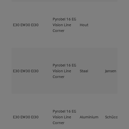
Pyrobel 16 EG
M
E30
EW30
EI30
Vision Line
Hout
4
Corner
Pyrobel 16 EG
E30
EW30
EI30
Vision Line
Staal
Jansen
J
Corner
Pyrobel 16 EG
A
E30
EW30
EI30
Vision Line
Aluminium
Schüco
3
Corner