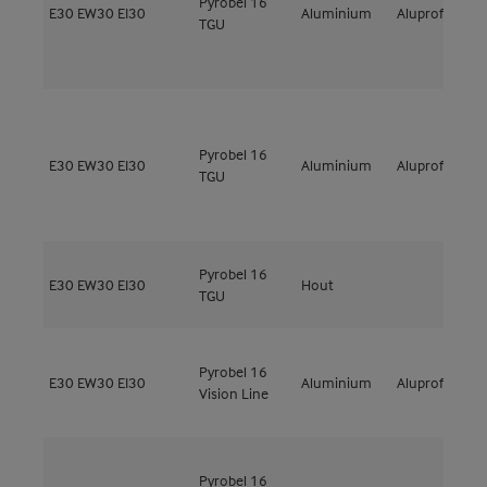
Pyrobel 16
M
E30
EW30
EI30
Aluminium
Aluprof
TGU
E
Pyrobel 16
M
E30
EW30
EI30
Aluminium
Aluprof
TGU
E
Pyrobel 16
E30
EW30
EI30
Hout
TGU
Pyrobel 16
E30
EW30
EI30
Aluminium
Aluprof
M
Vision Line
Pyrobel 16