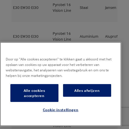
Pyrobel 16
E30
EW30
EI30
Staal
Jansen
E
Vision Line
Pyrobel 16
E30
EW30
EI30
Aluminium
Aluprof
M
Vision Line
Door op “Alle cookies accepteren” te klikken gaat u akkoord met het
Pyrobel 16
opslaan van cookies op uw apparaat voor het verbeteren van
E30
EW30
EI30
Aluminium
Aluprof
M
Vision Line
websitenavigatie, het analyseren van websitegebruik en om ons te
helpen bij onze marketingprojecten.
Alle cookies
Alles afwijzen
Pyrobel 16
A
E30
EW30
EI30
Aluminium
Schüco
accepteren
Vision Line
3
Cookie-instellingen
Pyrobel 16
E30
EW30
EI30
Staal
Jansen
J
Vision Line