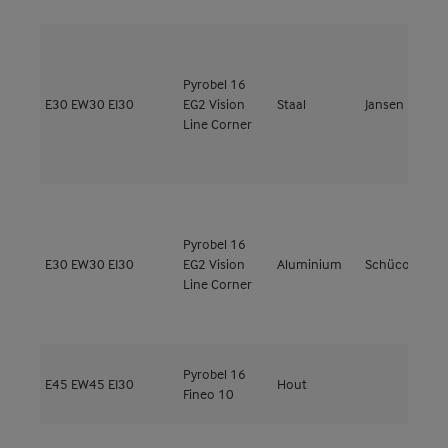
Pyrobel 16
E30
EW30
EI30
EG2 Vision
Staal
Jansen
J
Line Corner
Pyrobel 16
A
E30
EW30
EI30
EG2 Vision
Aluminium
Schüco
3
Line Corner
Pyrobel 16
E45
EW45
EI30
Hout
M
Fineo 10