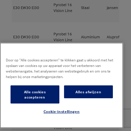
Pyrobel 16
E30
EW30
EI30
Staal
Jansen
E
Vision Line
Pyrobel 16
E30
EW30
EI30
Aluminium
Aluprof
M
Vision Line
Door op “Alle cookies accepteren” te klikken gaat u akkoord met het
Pyrobel 16
opslaan van cookies op uw apparaat voor het verbeteren van
E30
EW30
EI30
Aluminium
Aluprof
M
Vision Line
websitenavigatie, het analyseren van websitegebruik en om ons te
helpen bij onze marketingprojecten.
Alle cookies
Alles afwijzen
Pyrobel 16
A
E30
EW30
EI30
Aluminium
Schüco
accepteren
Vision Line
3
Cookie-instellingen
Pyrobel 16
E30
EW30
EI30
Staal
Jansen
J
Vision Line