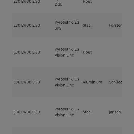
E30
EW30
EI30
Hout
M
DGU
Pyrobel 16 EG
E30
EW30
EI30
Staal
Forster
F
SPS
Pyrobel 16 EG
M
E30
EW30
EI30
Hout
Vision Line
5
Pyrobel 16 EG
A
E30
EW30
EI30
Aluminium
Schüco
Vision Line
3
Pyrobel 16 EG
E30
EW30
EI30
Staal
Jansen
J
Vision Line