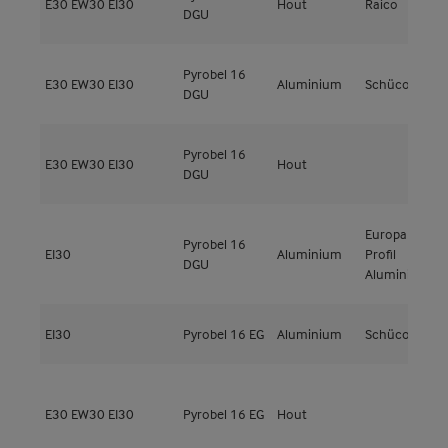
E30
EW30
EI30
Hout
Raico
DGU
F
Pyrobel 16
E30
EW30
EI30
Aluminium
Schüco
A
DGU
Pyrobel 16
E30
EW30
EI30
Hout
DGU
Europa
Pyrobel 16
EI30
Aluminium
Profil
E
DGU
Aluminio
EI30
Pyrobel 16 EG
Aluminium
Schüco
A
G
E30
EW30
EI30
Pyrobel 16 EG
Hout
l
t