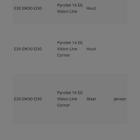
Pyrobel 16 EG
M
E30
EW30
EI30
Hout
Vision Line
5
Pyrobel 16 EG
M
E30
EW30
EI30
Vision Line
Hout
4
Corner
Pyrobel 16 EG
E30
EW30
EI30
Vision Line
Staal
Jansen
J
Corner