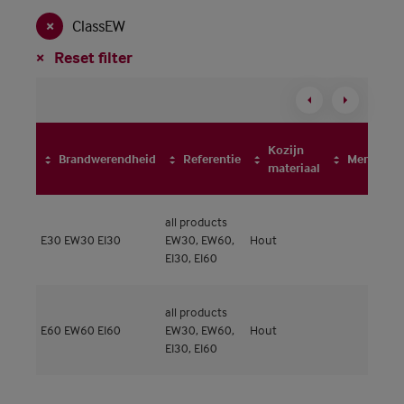
ClassEW
Reset filter
Kozijn
Brandwerendheid
Referentie
Merk
materiaal
all products
M
E30
EW30
EI30
EW30, EW60,
Hout
5
EI30, EI60
all products
M
E60
EW60
EI60
EW30, EW60,
Hout
5
EI30, EI60
M