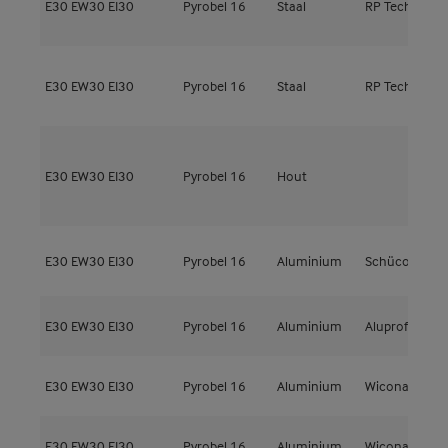
E30
EW30
EI30
Pyrobel 16
Staal
RP Technik
H
R
E30
EW30
EI30
Pyrobel 16
Staal
RP Technik
H
G
E30
EW30
EI30
Pyrobel 16
Hout
l
t
E30
EW30
EI30
Pyrobel 16
Aluminium
Schüco
A
E30
EW30
EI30
Pyrobel 16
Aluminium
Aluprof
M
E30
EW30
EI30
Pyrobel 16
Aluminium
Wicona
W
E30
EW30
EI30
Pyrobel 16
Aluminium
Wicona
W